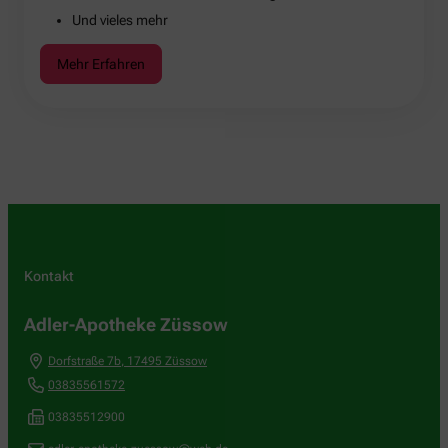
Und vieles mehr
Mehr Erfahren
Kontakt
Adler-Apotheke Züssow
Dorfstraße 7b
,
17495
Züssow
03835561572
03835512900